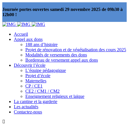
Journée portes ouvertes samedi 29 novembre 2025 de 09h30 à
12h00 !
Accueil
Appel aux dons
188 ans d’histoire
Projet de rénovation et de végétalisation des cours 2025
Modalités de versements des dons
Bordereau de versement appel aux dons
Découvrir l’école
L’équipe pédagogique
Projet d’école
Maternelles
CP / CE1
CE2 / CM1 / CM2
Enseignement religieux et laïque
La cantine et la garderie
Les actualités
Contactez-nous