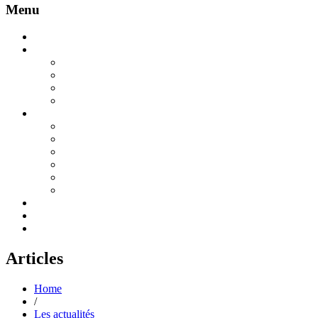
Menu
Accueil
Appel aux dons
188 ans d’histoire
Projet de rénovation et de végétalisation des cours 2025
Modalités de versements des dons
Bordereau de versement appel aux dons
Découvrir l’école
L’équipe pédagogique
Projet d’école
Maternelles
CP / CE1
CE2 / CM1 / CM2
Enseignement religieux et laïque
La cantine et la garderie
Les actualités
Contactez-nous
Articles
Home
/
Les actualités