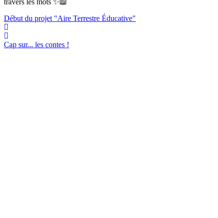
travers les mots ✨📖
Début du projet "Aire Terrestre Éducative"
Cap sur... les contes !
Menu
Accueil
Appel aux dons
188 ans d’histoire
Projet de rénovation et de végétalisation des cours 2025
Modalités de versements des dons
Bordereau de versement appel aux dons
Découvrir l’école
L’équipe pédagogique
Projet d’école
Maternelles