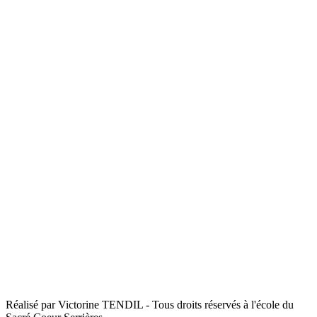
CP / CE1
CE2 / CM1 / CM2
Enseignement religieux et laïque
La cantine et la garderie
Les actualités
Contactez-nous
Articles récents
Cross de l’école
Sortie Moly Sabata
Début du projet “Aire Terrestre Éducative”
Festival du livre
Cap sur… les contes !
Contactez-nous
04 75 34 01 14
18 roue Michel Gautier
07340 Serrières
Réalisé par Victorine TENDIL - Tous droits réservés à l'école du