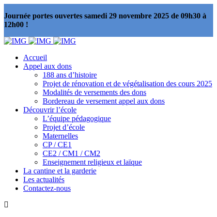
Journée portes ouvertes samedi 29 novembre 2025 de 09h30 à
12h00 !
Accueil
Appel aux dons
188 ans d’histoire
Projet de rénovation et de végétalisation des cours 2025
Modalités de versements des dons
Bordereau de versement appel aux dons
Découvrir l’école
L’équipe pédagogique
Projet d’école
Maternelles
CP / CE1
CE2 / CM1 / CM2
Enseignement religieux et laïque
La cantine et la garderie
Les actualités
Contactez-nous