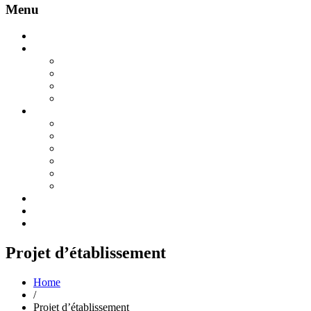
Menu
Accueil
Appel aux dons
188 ans d’histoire
Projet de rénovation et de végétalisation des cours 2025
Modalités de versements des dons
Bordereau de versement appel aux dons
Découvrir l’école
L’équipe pédagogique
Projet d’école
Maternelles
CP / CE1
CE2 / CM1 / CM2
Enseignement religieux et laïque
La cantine et la garderie
Les actualités
Contactez-nous
Projet d’établissement
Home
/
Projet d’établissement