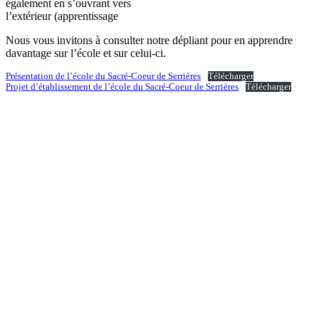
également en s’ouvrant vers
l’extérieur (apprentissage
Nous vous invitons à consulter notre dépliant pour en apprendre
davantage sur l’école et sur celui-ci.
Présentation de l’école du Sacré-Coeur de Serrières
Télécharger
Projet d’établissement de l’école du Sacré-Coeur de Serrières
Télécharger
Menu
Accueil
Appel aux dons
188 ans d’histoire
Projet de rénovation et de végétalisation des cours 2025
Modalités de versements des dons
Bordereau de versement appel aux dons
Découvrir l’école